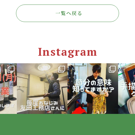
一覧へ戻る
Instagram
zza
hegesen_pizza
hegesen_pizza
heg
7
4月 4
2月 5