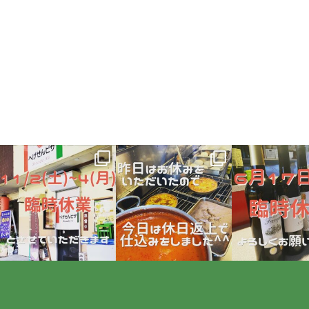
hegesen_pizza
hegesen_pizza
hegesen_pi
10月 29
6月 18
6月 1