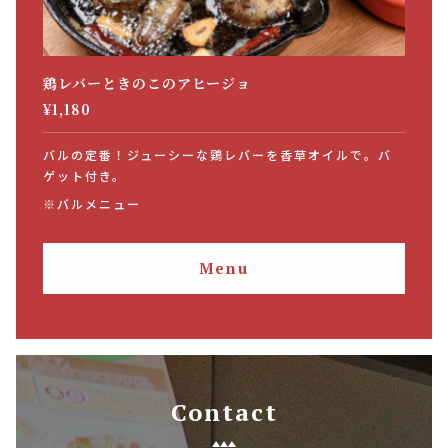
鶏レバーときのこのアヒージョ
¥1,180
バルの定番！ジューシーな鶏レバーを香草オイルで。バ
ゲット付き。
※バルメニュー
Menu
Contact