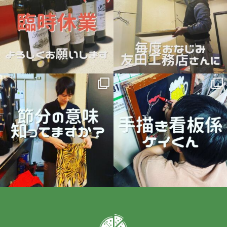
6月 17
4月 4
hegesen_pizza
hegesen_pizza
2月 5
1月 22