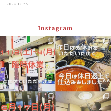
2024.12.25
Instagram
hegesen_pizza
hegesen_pizza
10月 29
6月 18
hegesen_pizza
hegesen_pizza